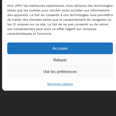
Pour offrir les meilleures expériences, nous utilisons des technologies
telles que les cookies pour stocker et/ou accéder aux informations
des appareils. Le fait de consentir à ces technologies nous permettra
de traiter des données telles que le comportement de navigation ou
les ID uniques sur ce site. Le fait de ne pas consentir ou de retirer
son consentement peut avoir un effet négatif sur certaines
caractéristiques et fonctions.
CPTSR
Accepter
Centre de perfectionnement à la trajectoire de
Refuser
sécurité routière
Voir les préférences
Pages
Confidentialité
Mentions Légales
Formations
Mentions Légales
Calendrier
Conditions Générales de Vente
Contact
Règlement de formation
Réseaux sociaux
Facebook