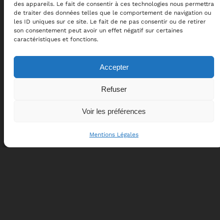
des appareils. Le fait de consentir à ces technologies nous permettra
de traiter des données telles que le comportement de navigation ou
les ID uniques sur ce site. Le fait de ne pas consentir ou de retirer
son consentement peut avoir un effet négatif sur certaines
caractéristiques et fonctions.
CPTSR
Accepter
Centre de perfectionnement à la trajectoire de
Refuser
sécurité routière
Voir les préférences
Pages
Confidentialité
Mentions Légales
Formations
Mentions Légales
Calendrier
Conditions Générales de Vente
Contact
Règlement de formation
Réseaux sociaux
Facebook
Instagram