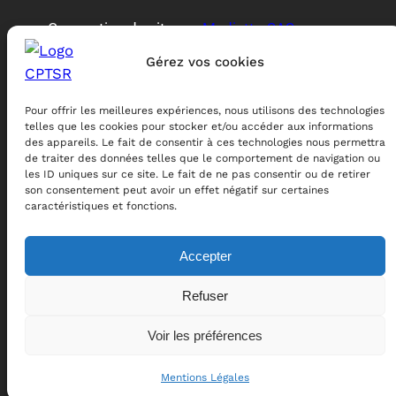
Conception du site par
Mediatto SAS
–
contact@mediatto.com
Gérez vos cookies
Pour offrir les meilleures expériences, nous utilisons des technologies
telles que les cookies pour stocker et/ou accéder aux informations
des appareils. Le fait de consentir à ces technologies nous permettra
de traiter des données telles que le comportement de navigation ou
les ID uniques sur ce site. Le fait de ne pas consentir ou de retirer
son consentement peut avoir un effet négatif sur certaines
caractéristiques et fonctions.
CPTSR
Accepter
Centre de perfectionnement à la trajectoire de
Refuser
sécurité routière
Voir les préférences
Pages
Confidentialité
Mentions Légales
Formations
Mentions Légales